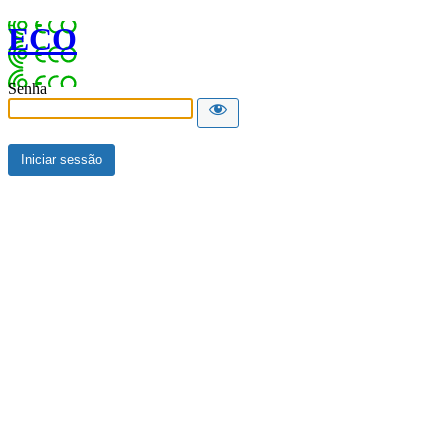
ECO
Senha